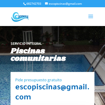
682742703
escopiscinas@gmail.com
Abrir barra de herramientas
SERVICIO INTEGRAL
Piscinas
comunitarias
Pide presupuesto gratuito
escopiscinas@gmail.
com